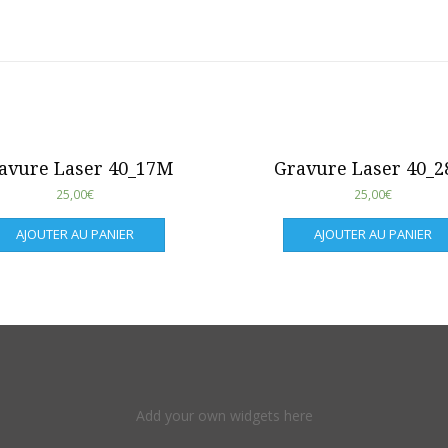
avure Laser 40_17M
Gravure Laser 40_
25,00
€
25,00
€
AJOUTER AU PANIER
AJOUTER AU PANIER
Add your own widgets here