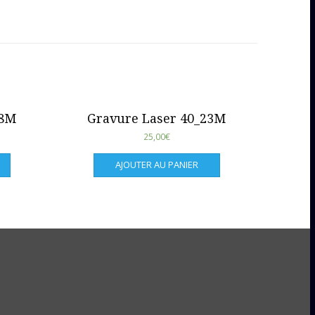
28M
Gravure Laser 40_23M
25,00
€
AJOUTER AU PANIER