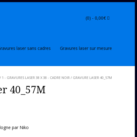
(0) -
0,00
€
ravures laser sans cadres
Gravures laser sur mesure
/
1 - GRAVURES LASER 38 X 38 - CADRE NOIR
/ GRAVURE LASER 40_57M
er 40_57M
dogne par Niko