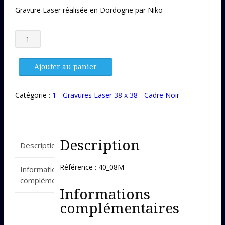
Gravure Laser réalisée en Dordogne par Niko
quantité
de
Gravure
Laser
Ajouter au panier
40_08M
Catégorie :
1 - Gravures Laser 38 x 38 - Cadre Noir
Description
Description
Référence : 40_08M
Informations
complémentaires
Informations
complémentaires