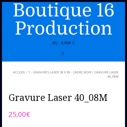
Boutique 16
Production
(0) -
0,00
€
ACCUEIL
/
1 - GRAVURES LASER 38 X 38 - CADRE NOIR
/ GRAVURE LASER
40_08M
Gravure Laser 40_08M
25,00
€