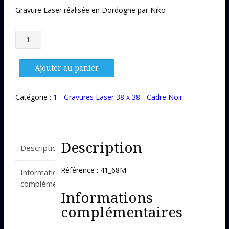
Gravure Laser réalisée en Dordogne par Niko
quantité
de
Gravure
Laser
Ajouter au panier
41_68M
Catégorie :
1 - Gravures Laser 38 x 38 - Cadre Noir
Description
Description
Référence : 41_68M
Informations
complémentaires
Informations
complémentaires