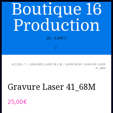
Boutique 16
Production
(0) -
0,00
€
ACCUEIL
/
1 - GRAVURES LASER 38 X 38 - CADRE NOIR
/ GRAVURE LASER
41_68M
Gravure Laser 41_68M
25,00
€