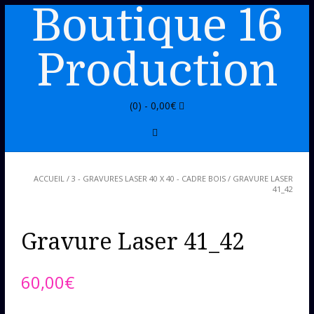
Boutique 16
Production
(0) -
0,00
€
ACCUEIL
/
3 - GRAVURES LASER 40 X 40 - CADRE BOIS
/ GRAVURE LASER
41_42
Gravure Laser 41_42
60,00
€