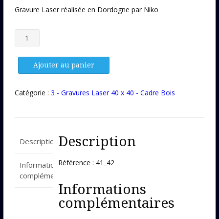
Gravure Laser réalisée en Dordogne par Niko
quantité
de
Gravure
Laser
Ajouter au panier
41_42
Catégorie :
3 - Gravures Laser 40 x 40 - Cadre Bois
Description
Description
Référence : 41_42
Informations
complémentaires
Informations
complémentaires