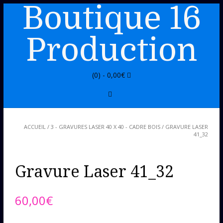
Boutique 16
Production
(0) -
0,00
€
ACCUEIL
/
3 - GRAVURES LASER 40 X 40 - CADRE BOIS
/ GRAVURE LASER
41_32
Gravure Laser 41_32
60,00
€