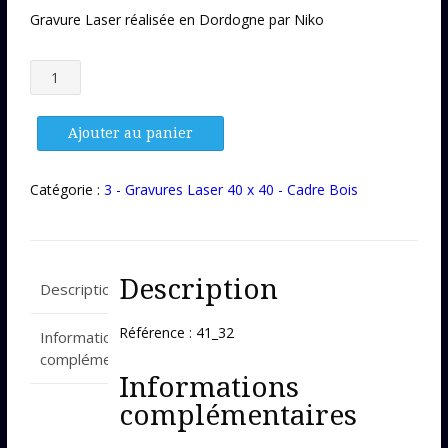
Gravure Laser réalisée en Dordogne par Niko
quantité
de
Gravure
Laser
Ajouter au panier
41_32
Catégorie :
3 - Gravures Laser 40 x 40 - Cadre Bois
Description
Description
Référence : 41_32
Informations
complémentaires
Informations
complémentaires