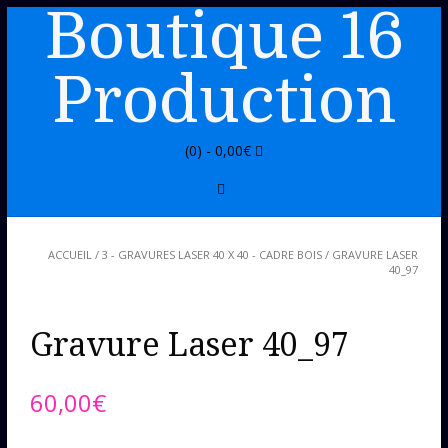
Boutique 16
Production
(0) -
0,00
€
ACCUEIL
/
3 - GRAVURES LASER 40 X 40 - CADRE BOIS
/ GRAVURE LASER
40_97
Gravure Laser 40_97
60,00
€