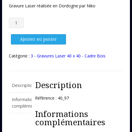
Gravure Laser réalisée en Dordogne par Niko
quantité
de
Gravure
Laser
Ajouter au panier
40_97
Catégorie :
3 - Gravures Laser 40 x 40 - Cadre Bois
Description
Description
Référence : 40_97
Informations
complémentaires
Informations
complémentaires