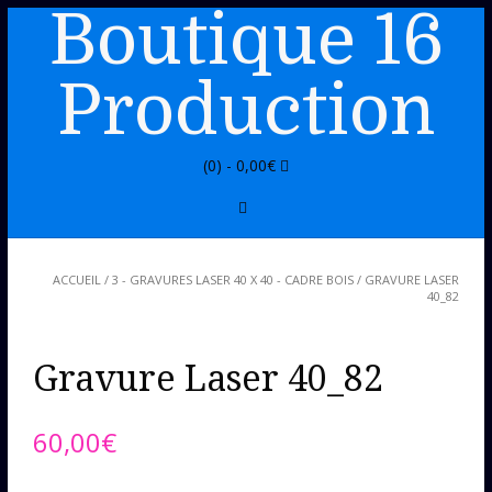
Boutique 16
Production
(0) -
0,00
€
ACCUEIL
/
3 - GRAVURES LASER 40 X 40 - CADRE BOIS
/ GRAVURE LASER
40_82
Gravure Laser 40_82
60,00
€