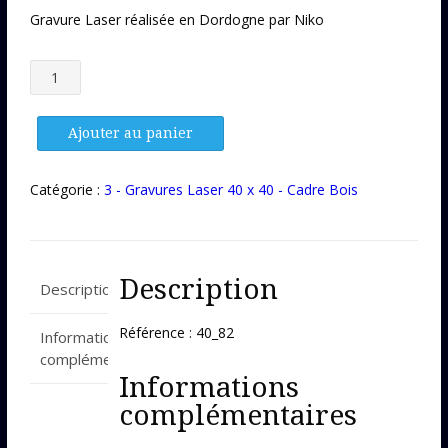
Gravure Laser réalisée en Dordogne par Niko
quantité
de
Gravure
Laser
Ajouter au panier
40_82
Catégorie :
3 - Gravures Laser 40 x 40 - Cadre Bois
Description
Description
Référence : 40_82
Informations
complémentaires
Informations
complémentaires