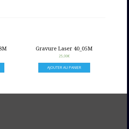
08M
Gravure Laser 40_05M
25,00
€
AJOUTER AU PANIER