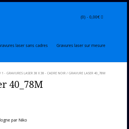
(0) -
0,00
€
ravures laser sans cadres
Gravures laser sur mesure
/
1 - GRAVURES LASER 38 X 38 - CADRE NOIR
/ GRAVURE LASER 40_78M
er 40_78M
dogne par Niko