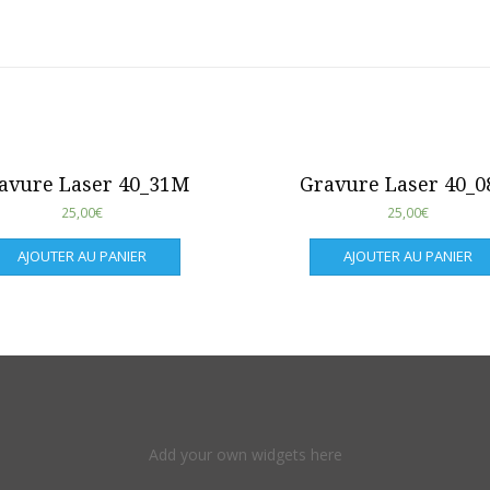
avure Laser 40_31M
Gravure Laser 40_
25,00
€
25,00
€
AJOUTER AU PANIER
AJOUTER AU PANIER
Add your own widgets here