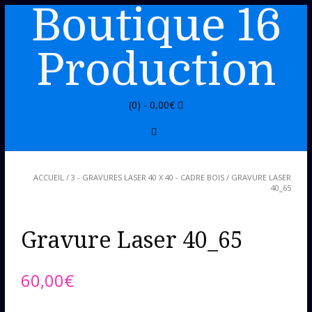
Boutique 16
Production
(0) -
0,00
€
ACCUEIL
/
3 - GRAVURES LASER 40 X 40 - CADRE BOIS
/ GRAVURE LASER
40_65
Gravure Laser 40_65
60,00
€