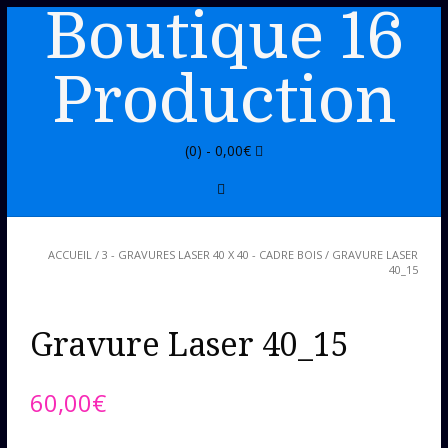
Boutique 16
Production
(0) -
0,00
€
ACCUEIL
/
3 - GRAVURES LASER 40 X 40 - CADRE BOIS
/ GRAVURE LASER
40_15
Gravure Laser 40_15
60,00
€