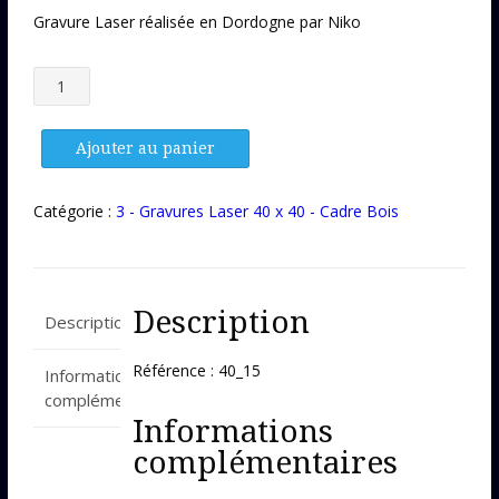
Gravure Laser réalisée en Dordogne par Niko
quantité
de
Gravure
Laser
Ajouter au panier
40_15
Catégorie :
3 - Gravures Laser 40 x 40 - Cadre Bois
Description
Description
Référence : 40_15
Informations
complémentaires
Informations
complémentaires