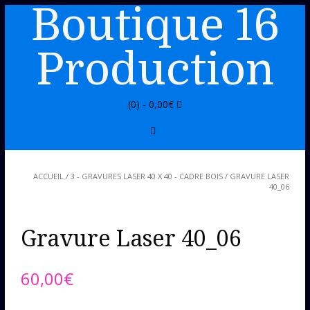
Boutique 16
Production
(0) -
0,00
€
ACCUEIL
/
3 - GRAVURES LASER 40 X 40 - CADRE BOIS
/ GRAVURE LASER
40_06
Gravure Laser 40_06
60,00
€