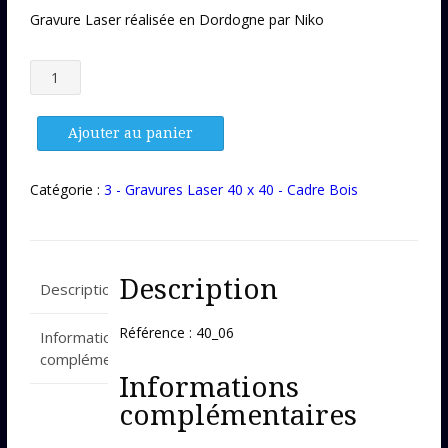
Gravure Laser réalisée en Dordogne par Niko
quantité
de
Gravure
Laser
Ajouter au panier
40_06
Catégorie :
3 - Gravures Laser 40 x 40 - Cadre Bois
Description
Description
Référence : 40_06
Informations
complémentaires
Informations
complémentaires