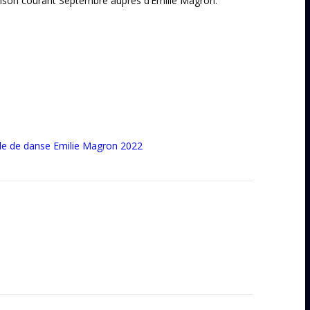
aison courant Septembre auprès d’Emilie Magron.
e de danse Emilie Magron 2022