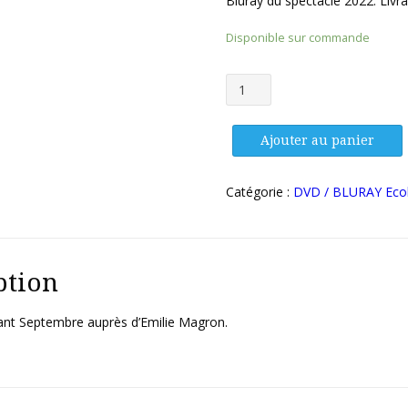
Bluray du spectacle 2022. Livr
Disponible sur commande
quantité
de
Emilie
Magron
Ajouter au panier
-
Gala
Catégorie :
DVD / BLURAY Ecol
2022
-
La
magie
de
ption
la
danse
rant Septembre auprès d’Emilie Magron.
-
BLURAY